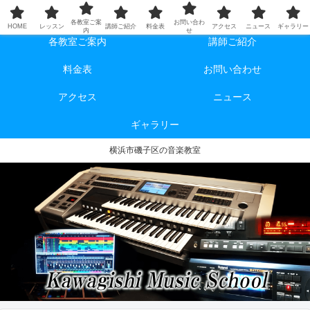
HOME
レッスン
各教室ご案
お問い合わ
HOME
レッスン
講師ご紹介
料金表
アクセス
ニュース
ギャラリー
内
せ
各教室ご案内
講師ご紹介
料金表
お問い合わせ
アクセス
ニュース
ギャラリー
横浜市磯子区の音楽教室